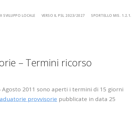
I SVILUPPO LOCALE
VERSO IL PSL 2023/2027
SPORTELLO MIS. 1.2.1.
SPORTELLO MIS. 
EA
MISURA 1.2.1. – F
NE LOCALE
MISURA 1.2.1. – Fi
rie – Termini ricorso
MA
MISURA 1.2.1. – Fi
CIALE
Misura 1.2.1. – Fi
Misura 1.2.1. – Fil
 Agosto 2011 sono aperti i termini di 15 giorni
aduatorie provvisorie
pubblicate in data 25