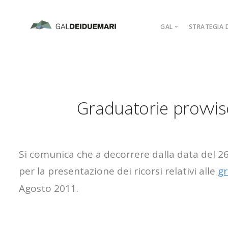
GAL
STRATEGIA D
MISSION
MARCHIO D’AR
PIANO DI AZIO
Graduatorie provviso
ORGANIGRAM
COMPAGINE SO
REGOLAMENTI
ADERISCI
Si comunica che a decorrere dalla data del 26
per la presentazione dei ricorsi relativi alle
gr
Agosto 2011.