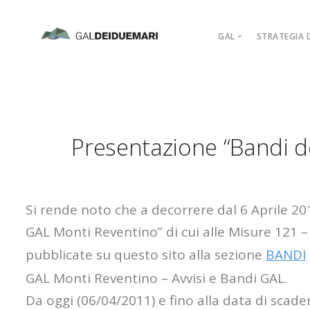
GAL
STRATEGIA D
MISSION
MARCHIO D’AR
PIANO DI AZIO
Presentazione “Bandi d
ORGANIGRAM
COMPAGINE SO
REGOLAMENTI
ADERISCI
Si rende noto che a decorrere dal 6 Aprile 20
GAL Monti Reventino” di cui alle Misure 121 –
pubblicate su questo sito alla sezione
BANDI
GAL Monti Reventino – Avvisi e Bandi GAL.
Da oggi (06/04/2011) e fino alla data di scaden