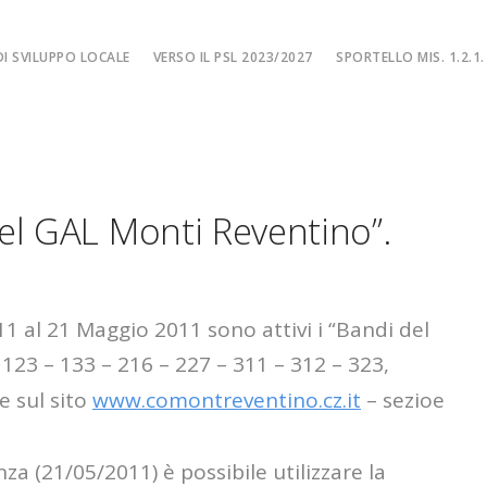
I SVILUPPO LOCALE
VERSO IL PSL 2023/2027
SPORTELLO MIS. 1.2.1.
SPORTELLO MIS. 
EA
MISURA 1.2.1. – F
NE LOCALE
MISURA 1.2.1. – Fi
el GAL Monti Reventino”.
MA
MISURA 1.2.1. – Fi
CIALE
Misura 1.2.1. – Fi
Misura 1.2.1. – Fil
11 al 21 Maggio 2011 sono attivi i “Bandi del
 123 – 133 – 216 – 227 – 311 – 312 – 323,
e sul sito
www.comontreventino.cz.it
– sezioe
za (21/05/2011) è possibile utilizzare la