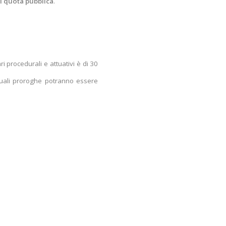
di quota pubblica
.
i procedurali e attuativi è di 30
tuali proroghe potranno essere