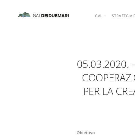
GAL
STRATEGIA D
MISSION
MARCHIO D’AR
PIANO DI AZIO
05.03.2020.
ORGANIGRAM
COMPAGINE SO
COOPERAZIO
REGOLAMENTI
PER LA CRE
ADERISCI
Obiettivo