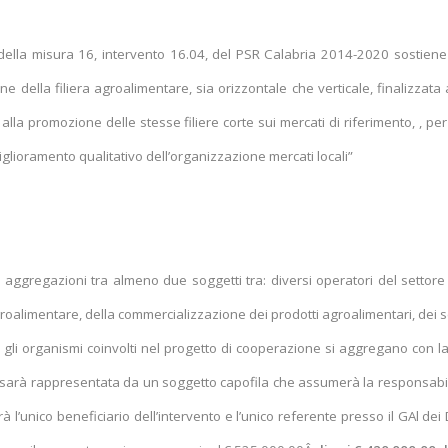
e della misura 16, intervento 16.04, del PSR Calabria 2014-2020 sostiene
ne della filiera agroalimentare, sia orizzontale che verticale, finalizzata 
d alla promozione delle stesse filiere corte sui mercati di riferimento, , per
glioramento qualitativo dell’organizzazione mercati locali”
ggregazioni tra almeno due soggetti tra: diversi operatori del settore 
oalimentare, della commercializzazione dei prodotti agroalimentari, dei ser
li organismi coinvolti nel progetto di cooperazione si aggregano con la
arà rappresentata da un soggetto capofila che assumerà la responsabilit
 l’unico beneficiario dell’intervento e l’unico referente presso il GAl de