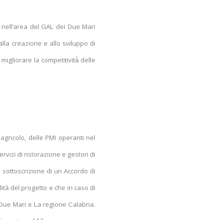
Misura 1.2.1
 nell’area del GAL dei Due Mari
alla creazione e allo sviluppo di
 migliorare la competitività̀ delle
agricolo, delle PMI operanti nel
vizi di ristorazione e gestori di
 sottoscrizione di un Accordo di
à del progetto e che in caso di
i Due Mari e La regione Calabria.