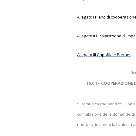
Allegato I Piano di cooperazion
Allegato II Dichiarazione di imp
Allegato III Capofila e Partner
Lib
16.04 – COOPERAZIONE DI
Si comunica che per tutti i Liberi
compilazione delle domande di 
riportata, inviando la richiesta