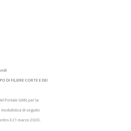
andi
O DI FILIERE CORTE E DEI
del Portale SIAN, per la
modulistica di seguito
ntro il 21 marzo 2020.