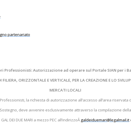
e
egno partenariato
eri Professionisti: Autorizzazione ad operare sul Portale SIAN per i B
 FILIERA, ORIZZONTALE E VERTICALE, PER LA CREAZIONE E LO SVILUPP
MERCATI LOCALI
 Professionisti, la richiesta di autorizzazione all’accesso all’area riservata 
Sostegno, deve avvenire esclusivamente attraverso la compilazione della 
 al GAL DEI DUE MARI a mezzo PEC all’indirizzoÂ
galdeiduemari@legalmail.it
e