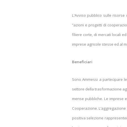
L’Avviso pubblico sulle risors
“azioni e progetti di cooperazio
filiere corte, di mercati locali e
imprese agricole stesse ed al mi
Beneficiari
Sono Ammessi a partecipare le a
settore della trasformazione agr
mense pubbliche. Le imprese e g
Cooperazione. L’aggregazione s
positiva selezione rappresenterà