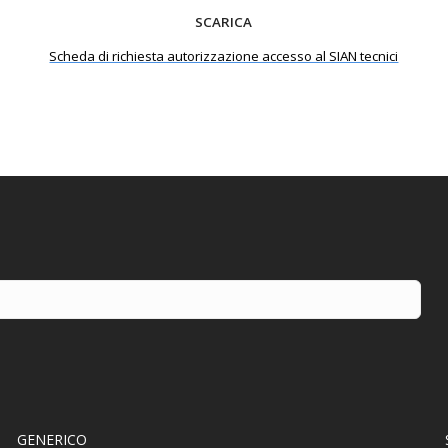
SCARICA
Scheda di richiesta autorizzazione accesso al SIAN tecnici
GENERICO