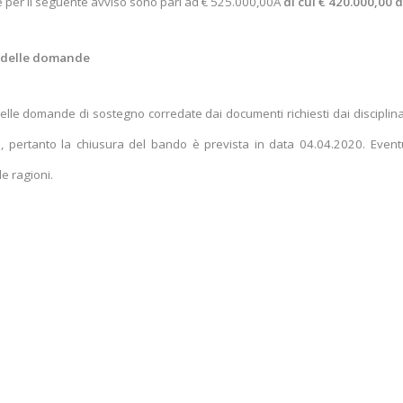
e per il seguente avviso sono pari ad € 525.000,00Â
di cui € 420.000,00 
e delle domande
elle domande di sostegno corredate dai documenti richiesti dai disciplinar
20, pertanto la chiusura del bando è prevista in data 04.04.2020. Even
e ragioni.