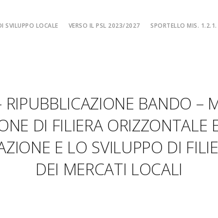
I SVILUPPO LOCALE
VERSO IL PSL 2023/2027
SPORTELLO MIS. 1.2.1.
SPORTELLO MIS. 
EA
MISURA 1.2.1. – F
NE LOCALE
MISURA 1.2.1. – Fi
 – RIPUBBLICAZIONE BANDO – M
MA
MISURA 1.2.1. – Fi
CIALE
Misura 1.2.1. – Fi
NE DI FILIERA ORIZZONTALE E
Misura 1.2.1. – Fil
AZIONE E LO SVILUPPO DI FILI
DEI MERCATI LOCALI