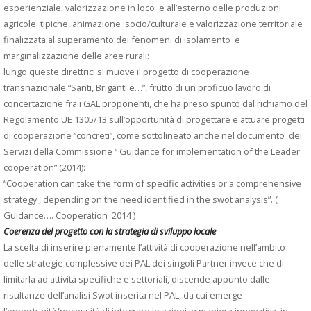
esperienziale, valorizzazione in loco e all’esterno delle produzioni
agricole tipiche, animazione socio/culturale e valorizzazione territoriale
finalizzata al superamento dei fenomeni di isolamento e
marginalizzazione delle aree rurali:
lungo queste direttrici si muove il progetto di cooperazione
transnazionale “Santi, Briganti e…”, frutto di un proficuo lavoro di
concertazione fra i GAL proponenti, che ha preso spunto dal richiamo del
Regolamento UE 1305/13 sull’opportunità di progettare e attuare progetti
di cooperazione “concreti”, come sottolineato anche nel documento dei
Servizi della Commissione “ Guidance for implementation of the Leader
cooperation” (2014):
“Cooperation can take the form of specific activities or a comprehensive
strategy , depending on the need identified in the swot analysis”. (
Guidance…. Cooperation 2014 )
Coerenza del progetto con la strategia di sviluppo locale
La scelta di inserire pienamente l’attività di cooperazione nell’ambito
delle strategie complessive dei PAL dei singoli Partner invece che di
limitarla ad attività specifiche e settoriali, discende appunto dalle
risultanze dell’analisi Swot inserita nel PAL, da cui emerge
l’opportunità/necessità di integrare le azioni in maniera innovativa, in