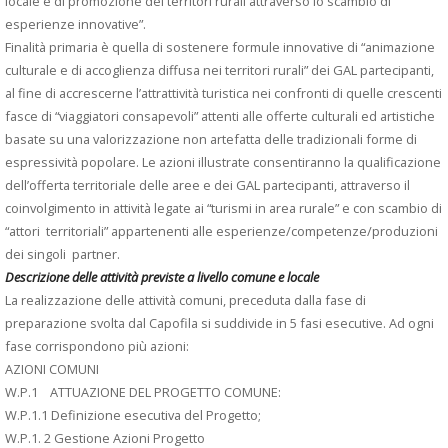
locale e di promozione dei territori rurali attraverso lo scambio di
esperienze innovative”.
Finalità primaria è quella di sostenere formule innovative di “animazione
culturale e di accoglienza diffusa nei territori rurali” dei GAL partecipanti,
al fine di accrescerne l’attrattività turistica nei confronti di quelle crescenti
fasce di “viaggiatori consapevoli” attenti alle offerte culturali ed artistiche
basate su una valorizzazione non artefatta delle tradizionali forme di
espressività popolare. Le azioni illustrate consentiranno la qualificazione
dell’offerta territoriale delle aree e dei GAL partecipanti, attraverso il
coinvolgimento in attività legate ai “turismi in area rurale” e con scambio di
“attori territoriali” appartenenti alle esperienze/competenze/produzioni
dei singoli partner.
Descrizione delle attività previste a livello comune e locale
La realizzazione delle attività comuni, preceduta dalla fase di
preparazione svolta dal Capofila si suddivide in 5 fasi esecutive. Ad ogni
fase corrispondono più azioni:
AZIONI COMUNI
W.P.1 ATTUAZIONE DEL PROGETTO COMUNE:
W.P.1.1 Definizione esecutiva del Progetto;
W.P.1. 2 Gestione Azioni Progetto