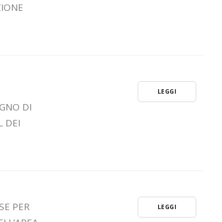
ZIONE
Misura 1.2.1
LEGGI
EGNO DI
L DEI
SSE PER
LEGGI