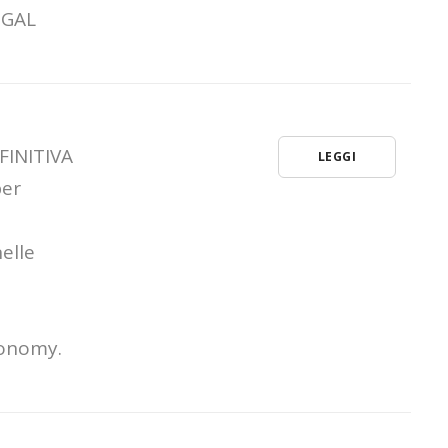
l GAL
FINITIVA
LEGGI
per
elle
conomy.