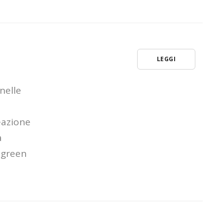
LEGGI
nelle
reazione
a
 green