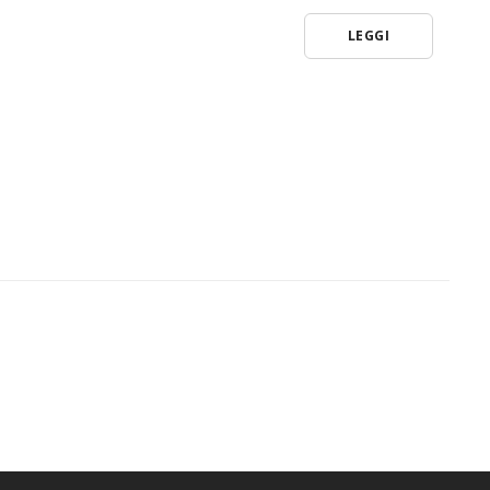
LEGGI
E
U