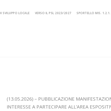
I SVILUPPO LOCALE
VERSO IL PSL 2023/2027
SPORTELLO MIS. 1.2.1.
SPORTELLO MIS. 
EA
MISURA 1.2.1. – F
NE LOCALE
MISURA 1.2.1. – Fi
MA
MISURA 1.2.1. – Fi
CIALE
Misura 1.2.1. – Fi
Misura 1.2.1. – Fil
(13.05.2026) – PUBBLICAZIONE MANIFESTAZIO
INTERESSE A PARTECIPARE ALL’AREA ESPOSITI