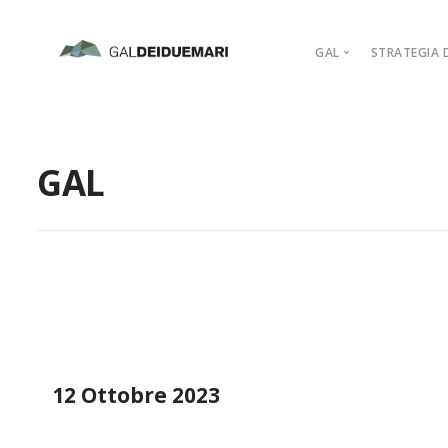
GAL
STRATEGIA D
MISSION
MARCHIO D’AR
GAL
PIANO DI AZIO
ORGANIGRAM
COMPAGINE SO
REGOLAMENTI
ADERISCI
12 Ottobre 2023