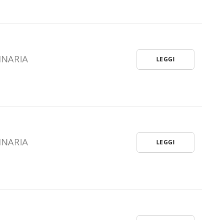
Misura 1.2.1
INARIA
LEGGI
INARIA
LEGGI