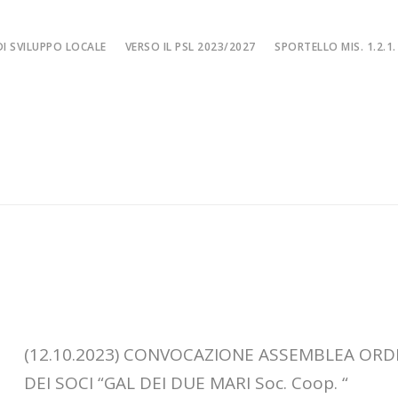
I SVILUPPO LOCALE
VERSO IL PSL 2023/2027
SPORTELLO MIS. 1.2.1.
SPORTELLO MIS. 
EA
MISURA 1.2.1. – F
NE LOCALE
MISURA 1.2.1. – Fi
MA
MISURA 1.2.1. – Fi
CIALE
Misura 1.2.1. – Fi
Misura 1.2.1. – Fil
(12.10.2023) CONVOCAZIONE ASSEMBLEA ORD
DEI SOCI “GAL DEI DUE MARI Soc. Coop. “