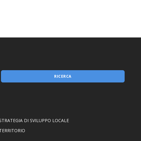
Misura 1.2.1
RICERCA
STRATEGIA DI SVILUPPO LOCALE
TERRITORIO