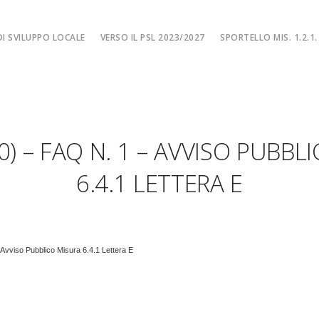
I SVILUPPO LOCALE
VERSO IL PSL 2023/2027
SPORTELLO MIS. 1.2.1.
SPORTELLO MIS. 
EA
MISURA 1.2.1. – F
NE LOCALE
MISURA 1.2.1. – Fi
20) – FAQ N. 1 – AVVISO PUBBL
MA
MISURA 1.2.1. – Fi
CIALE
Misura 1.2.1. – Fi
6.4.1 LETTERA E
Misura 1.2.1. – Fil
l’ Avviso Pubblico Misura 6.4.1 Lettera E