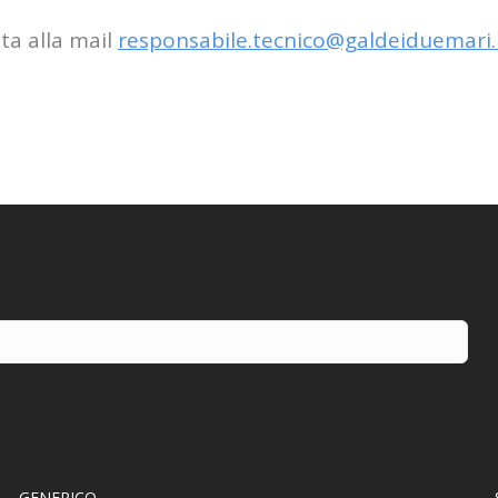
ata alla mail
responsabile.tecnico@galdeiduemari.
GENERICO