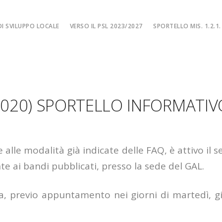
I SVILUPPO LOCALE
VERSO IL PSL 2023/2027
SPORTELLO MIS. 1.2.1.
SPORTELLO MIS. 
EA
MISURA 1.2.1. – F
NE LOCALE
MISURA 1.2.1. – Fi
.2020) SPORTELLO INFORMATIV
MA
MISURA 1.2.1. – Fi
CIALE
Misura 1.2.1. – Fi
Misura 1.2.1. – Fil
 alle modalità già indicate delle FAQ, è attivo il s
te ai bandi pubblicati, presso la sede del GAL.
ta, previo appuntamento nei giorni di martedì, gi