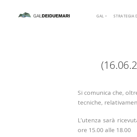
GAL
STRATEGIA D
MISSION
MARCHIO D’AR
PIANO DI AZIO
(16.06
ORGANIGRAM
COMPAGINE SO
REGOLAMENTI
ADERISCI
Si comunica che, oltre
tecniche, relativamen
L’utenza sarà ricevu
ore 15.00 alle 18.00