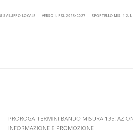
I SVILUPPO LOCALE
VERSO IL PSL 2023/2027
SPORTELLO MIS. 1.2.1.
SPORTELLO MIS. 
EA
MISURA 1.2.1. – F
NE LOCALE
MISURA 1.2.1. – Fi
MA
MISURA 1.2.1. – Fi
CIALE
Misura 1.2.1. – Fi
Misura 1.2.1. – Fil
PROROGA TERMINI BANDO MISURA 133: AZION
INFORMAZIONE E PROMOZIONE