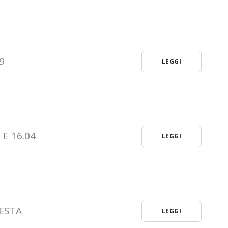
Misura 1.2.1
9
LEGGI
 E 16.04
LEGGI
IESTA
LEGGI