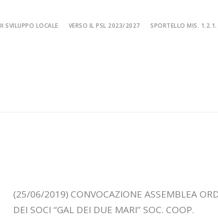
I SVILUPPO LOCALE
VERSO IL PSL 2023/2027
SPORTELLO MIS. 1.2.1.
SPORTELLO MIS. 
EA
MISURA 1.2.1. – F
NE LOCALE
MISURA 1.2.1. – Fi
MA
MISURA 1.2.1. – Fi
CIALE
Misura 1.2.1. – Fi
Misura 1.2.1. – Fil
(25/06/2019) CONVOCAZIONE ASSEMBLEA ORD
DEI SOCI “GAL DEI DUE MARI” SOC. COOP.