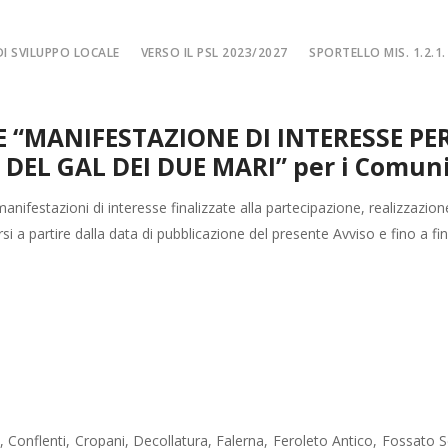
I SVILUPPO LOCALE
VERSO IL PSL 2023/2027
SPORTELLO MIS. 1.2.1.
SPORTELLO MIS. 
NE “MANIFESTAZIONE DI INTERESSE 
EA
MISURA 1.2.1. – F
DEL GAL DEI DUE MARI” per i Comuni r
NE LOCALE
MISURA 1.2.1. – Fi
MA
MISURA 1.2.1. – Fi
nifestazioni di interesse finalizzate alla partecipazione, realizzazio
gersi a partire dalla data di pubblicazione del presente Avviso e fino a
CIALE
Misura 1.2.1. – Fi
Misura 1.2.1. – Fil
la, Conflenti, Cropani, Decollatura, Falerna, Feroleto Antico, Fossato