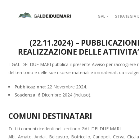
GAL
STRATEGIA D
MISSION
(22.11.2024) – PUBBLICAZIO
MARCHIO D’AR
REALIZZAZIONE DELLE ATTIVITA’ 
PIANO DI AZIO
ORGANIGRAM
Il GAL DEI DUE MARI pubblica il presente Avviso per raccogliere ma
del territorio e delle sue risorse materiali e immateriali, da svol
COMPAGINE SO
REGOLAMENTI
Pubblicazione:
22 Novembre 2024.
ADERISCI
Scadenza:
6 Dicembre 2024 (incluso).
COMUNI DESTINATARI
Tutti i comuni ricedenti nel territorio GAL DEI DUE MARI:
Albi, Amato, Andali, Belcastro, Botricello, Carlopoli, Cerva, Cica