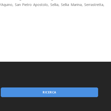
Misura 1.2.1
uino, San Pietro Apostolo, Sellia, Sellia Marina, Serrastretta,
RICERCA