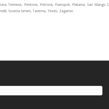
era Terinese, Pentone, Petronà, Pianopoli, Platania, San Mango D’Aq
elli, Soveria Simeri, Taverna, Tiriolo, Zagarise.