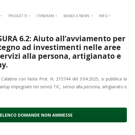
PROGETTI
ITINERARI
BANDI E NEWS
INFO
1.2.1.
COOPERAZIONE
NEWS
GALLERY
AMBIENTALE
URA 6.2: Aiuto all’avviamento per
Progetto di
iliera Carne
AMMINISTRAZIONE TRASPARENTE
BANDI E AVVISI
CONTATTI
ARCHEOLOGICO
stegno ad investimenti nelle aree
liera Latte e Derivati
PIAR
ARTISTICO-RELIGIOSO
servizi alla persona, artigianato e
liera Erbe Aromatiche e Piccoli Frutti
DISTRETTO RURALE
STORICO
y.
liera Castanicola
INCENTIVAZIONE ATTIVITÀ TURISTICHE
PRODUZIONI IDENTITARIE
MISURA 1.2.1
 Calabria con Nota Prot. N. 215744 del 3.04.2025, si pubblica la
iera Olivicola
AZIENDE AGRITURISTICHE
Misura 1.2.1
Misura 1.2.1.
rtup impegnate nei servizi TIC, servizi alla persona, artigianato e
MISURA 1.2.
Misura 1.2.1
MISURA 1.2.
Misura 1.2.1
MISURA 1.2.
Misura 1.2.1
ELENCO DOMANDE NON AMMESSE
MISURA 1.2.
Misura 1.2.1
MISURA 1.2.
Misura 1.2.1