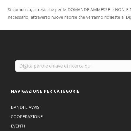
Si comunica, altresì, che per le DOMANDE AMMESSE e NON FINANZIA
necessario, attraverso nuove risorse che verranno richieste al Di
NAVIGAZIONE PER CATEGORIE
BANDI E AVVISI
COOPERAZIONE
EVENTI