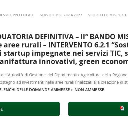
I SVILUPPO LOCALE
VERSO IL PSL 2023/2027
SPORTELLO MIS. 1.2.1.
SPORTELLO MIS. 
UATORIA DEFINITIVA – II° BANDO MIS
EA
MISURA 1.2.1. – F
e aree rurali – INTERVENTO 6.2.1 “So
NE LOCALE
MISURA 1.2.1. – Fi
di startup impegnate nei servizi TIC, 
MA
MISURA 1.2.1. – Fi
anifattura innovativi, green econom
CIALE
Misura 1.2.1. – Fi
 dell’Autorità di Gestione del Dipartimento Agricoltura della Regione
Misura 1.2.1. – Fil
no ad investimenti nelle aree rurali finalizzati alla creazione di sta
ELENCHI DELLE DOMANDE AMMESSE
e
NON AMMESSE
.
SE