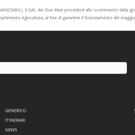
BILI, il GAL dei Due Mari procederà allo scorrimento della graduatori
partimento Agricoltura, al fine di garantire il finanziamento del mag
GENERICO
ITINERARI
NEWS