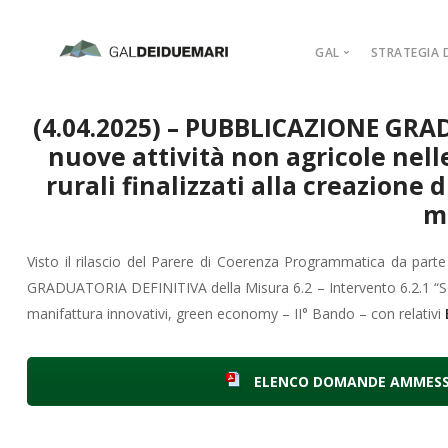
GAL
STRATEGIA D
MISSION
(4.04.2025) – PUBBLICAZIONE GRAD
MARCHIO D’AR
nuove attività non agricole nell
PIANO DI AZIO
rurali finalizzati alla creazione 
ORGANIGRAM
m
COMPAGINE SO
Visto il rilascio del Parere di Coerenza Programmatica da parte
REGOLAMENTI
GRADUATORIA DEFINITIVA della Misura 6.2 – Intervento 6.2.1 “Sosteg
ADERISCI
manifattura innovativi, green economy – II° Bando – con relativi
ELENCO DOMANDE AMMES