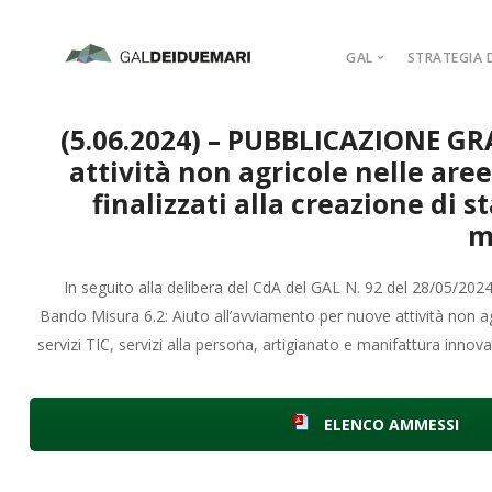
GAL
STRATEGIA D
MISSION
(5.06.2024) – PUBBLICAZIONE GR
MARCHIO D’AR
attività non agricole nelle are
PIANO DI AZIO
finalizzati alla creazione di 
ORGANIGRAM
m
COMPAGINE SO
In seguito alla delibera del CdA del GAL N. 92 del 28/05/202
REGOLAMENTI
Bando
Misura 6.2: Aiuto all’avviamento per nuove attività non ag
ADERISCI
servizi TIC, servizi alla persona, artigianato e manifattura inn
ELENCO AMMESSI