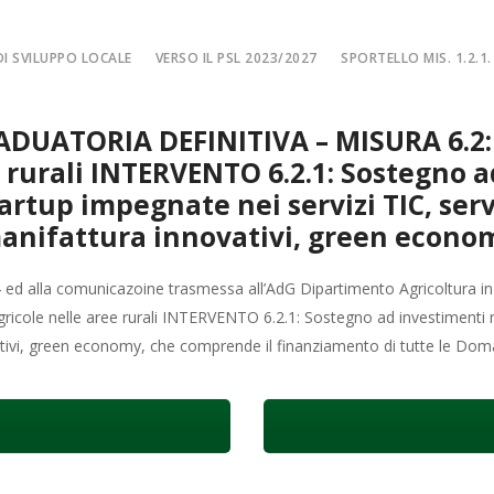
I SVILUPPO LOCALE
VERSO IL PSL 2023/2027
SPORTELLO MIS. 1.2.1.
SPORTELLO MIS. 
ADUATORIA DEFINITIVA – MISURA 6.2:
EA
MISURA 1.2.1. – F
e rurali INTERVENTO 6.2.1: Sostegno a
NE LOCALE
MISURA 1.2.1. – Fi
startup impegnate nei servizi TIC, serv
MA
MISURA 1.2.1. – Fi
anifattura innovativi, green econo
CIALE
Misura 1.2.1. – Fi
4 ed alla comunicazoine trasmessa all’AdG Dipartimento Agricoltura in
Misura 1.2.1. – Fil
ricole nelle aree rurali INTERVENTO 6.2.1: Sostegno ad investimenti nel
ovativi, green economy, che comprende il finanziamento di tutte le Do