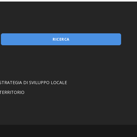
Misura 1.2.1
RICERCA
STRATEGIA DI SVILUPPO LOCALE
TERRITORIO