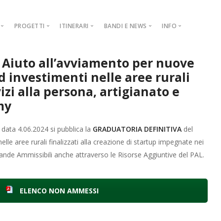
PROGETTI
ITINERARI
BANDI E NEWS
INFO
1.2.1.
COOPERAZIONE
NEWS
GALLERY
AMBIENTALE
 Aiuto all’avviamento per nuove
Progetto di
iliera Carne
AMMINISTRAZIONE TRASPARENTE
BANDI E AVVISI
CONTATTI
ARCHEOLOGICO
d investimenti nelle aree rurali
liera Latte e Derivati
PIAR
ARTISTICO-RELIGIOSO
izi alla persona, artigianato e
liera Erbe Aromatiche e Piccoli Frutti
DISTRETTO RURALE
STORICO
my
liera Castanicola
INCENTIVAZIONE ATTIVITÀ TURISTICHE
PRODUZIONI IDENTITARIE
MISURA 1.2.1
 data 4.06.2024 si pubblica la
GRADUATORIA DEFINITIVA
del
iera Olivicola
AZIENDE AGRITURISTICHE
Misura 1.2.1
Misura 1.2.1.
le aree rurali finalizzati alla creazione di startup impegnate nei
mande Ammissibili anche attraverso le Risorse Aggiuntive del PAL
.
MISURA 1.2.
Misura 1.2.1
MISURA 1.2.
Misura 1.2.1
MISURA 1.2.
Misura 1.2.1
ELENCO NON AMMESSI
MISURA 1.2.
Misura 1.2.1
MISURA 1.2.
Misura 1.2.1