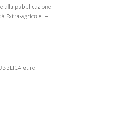
Misura 1.2.1
de alla pubblicazione
tà Extra-agricole” –
PUBBLICA euro