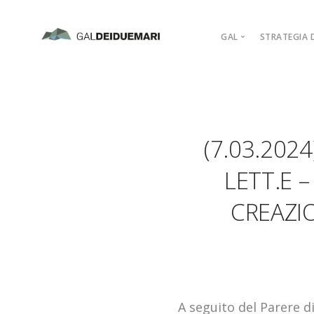
GAL
STRATEGIA D
MISSION
MARCHIO D’AR
PIANO DI AZIO
(7.03.202
ORGANIGRAM
COMPAGINE SO
LETT.E 
REGOLAMENTI
CREAZIO
ADERISCI
A seguito del Parere d