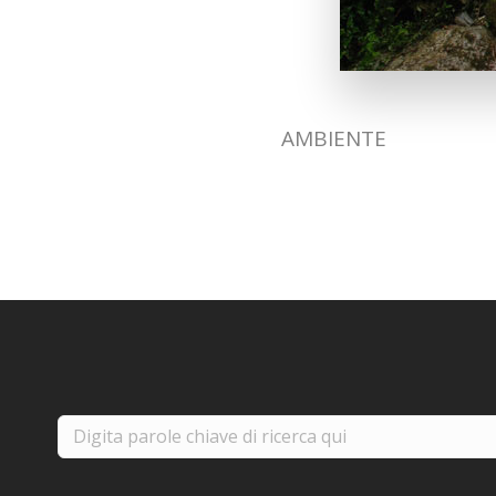
AMBIENTE