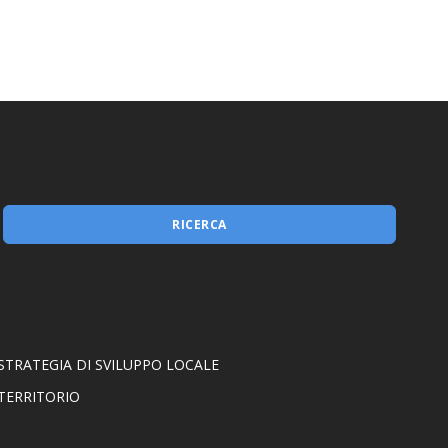
Misura 1.2.1
RICERCA
STRATEGIA DI SVILUPPO LOCALE
TERRITORIO