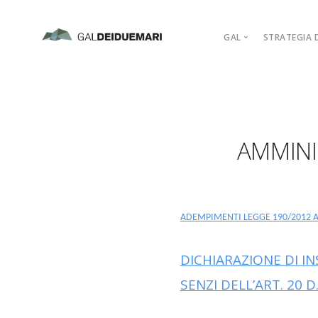
GAL
STRATEGIA D
MISSION
MARCHIO D’AR
PIANO DI AZIO
AMMINI
ORGANIGRAM
COMPAGINE SO
REGOLAMENTI
ADERISCI
ADEMPIMENTI LEGGE 190/2012 A
DICHIARAZIONE DI IN
SENZI DELL’ART. 20 D