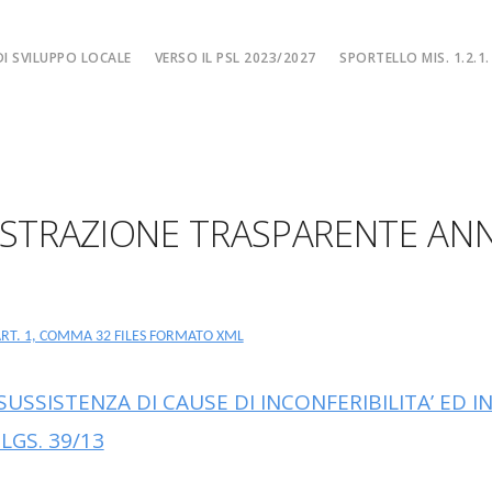
I SVILUPPO LOCALE
VERSO IL PSL 2023/2027
SPORTELLO MIS. 1.2.1.
SPORTELLO MIS. 
EA
MISURA 1.2.1. – F
NE LOCALE
MISURA 1.2.1. – Fi
STRAZIONE TRASPARENTE AN
MA
MISURA 1.2.1. – Fi
CIALE
Misura 1.2.1. – Fi
Misura 1.2.1. – Fil
RT. 1, COMMA 32 FILES FORMATO XML
SUSSISTENZA DI CAUSE DI INCONFERIBILITA’ ED IN
.LGS. 39/13