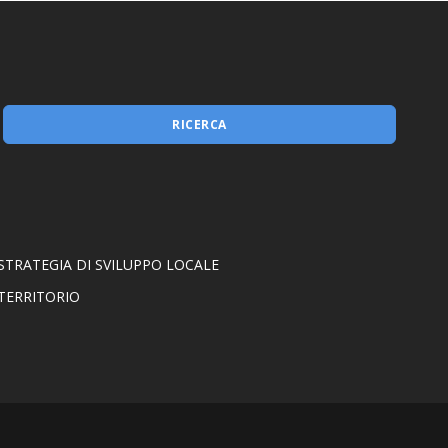
Misura 1.2.1
RICERCA
STRATEGIA DI SVILUPPO LOCALE
TERRITORIO