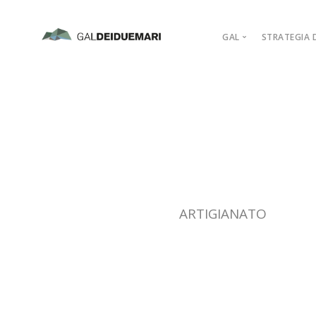
GAL
STRATEGIA D
MISSION
MARCHIO D’AR
PIANO DI AZIO
ORGANIGRAM
COMPAGINE SO
REGOLAMENTI
ADERISCI
ARTIGIANATO