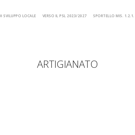
I SVILUPPO LOCALE
VERSO IL PSL 2023/2027
SPORTELLO MIS. 1.2.1.
SPORTELLO MIS. 
EA
MISURA 1.2.1. – F
NE LOCALE
MISURA 1.2.1. – Fi
ARTIGIANATO
MA
MISURA 1.2.1. – Fi
CIALE
Misura 1.2.1. – Fi
Misura 1.2.1. – Fil