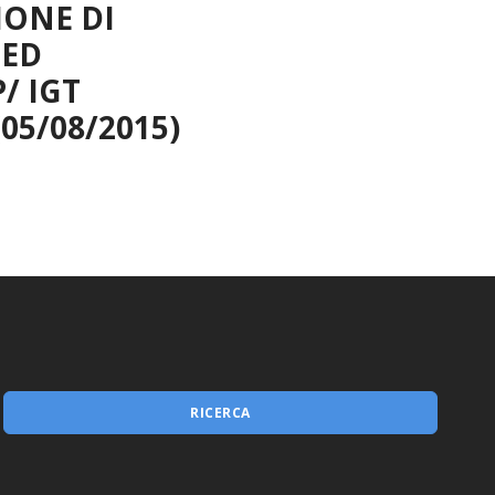
IONE DI
Misura 1.2.1
 ED
/ IGT
5/08/2015)
RICERCA