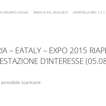
I SVILUPPO LOCALE
VERSO IL PSL 2023/2027
SPORTELLO MIS. 1.2.1.
SPORTELLO MIS. 
EA
MISURA 1.2.1. – F
NE LOCALE
MISURA 1.2.1. – Fi
IA – EATALY – EXPO 2015 RIA
MA
MISURA 1.2.1. – Fi
CIALE
Misura 1.2.1. – Fi
ESTAZIONE D’INTERESSE (05.08
Misura 1.2.1. – Fil
possibile scaricare: