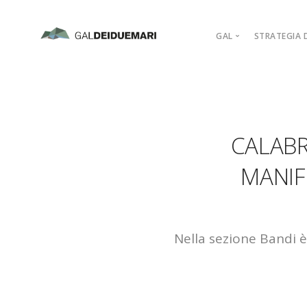
GAL
STRATEGIA D
MISSION
MARCHIO D’AR
PIANO DI AZIO
CALABR
ORGANIGRAM
COMPAGINE SO
MANIF
REGOLAMENTI
ADERISCI
Nella sezione Bandi è 