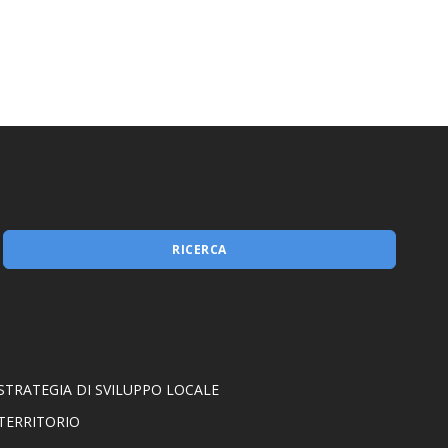
Misura 1.2.1
RICERCA
STRATEGIA DI SVILUPPO LOCALE
TERRITORIO