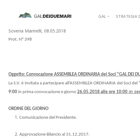
GAL
STRATEGIA D
Soveria Mannelli, 08.05.2018
MISSION
Prot. N° 398
MARCHIO D’AR
PIANO DI AZIO
ORGANIGRAM
COMPAGINE SO
Oggetto: Convocazione ASSEMBLEA ORDINARIA dei Soci “GAL DEI DU
REGOLAMENTI
La S.V. è invitata a partecipare all’ASSEMBLEA ORDINARIA dei Soci del “
in s
9:00
in prima convocazione e giorno
26.05.2018 alle ore 10:00
ADERISCI
ORDINE DEL GIORNO
Comunicazione del Presidente.
Approvazione Bilancio al 31.12.2017.