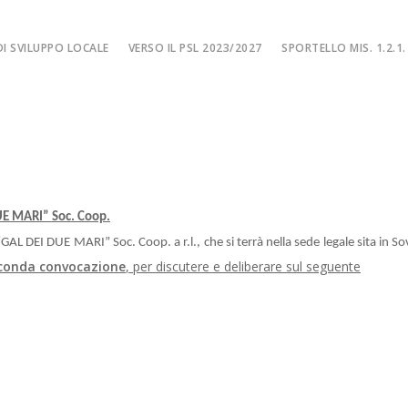
I SVILUPPO LOCALE
VERSO IL PSL 2023/2027
SPORTELLO MIS. 1.2.1.
SPORTELLO MIS. 
EA
MISURA 1.2.1. – F
NE LOCALE
MISURA 1.2.1. – Fi
MA
MISURA 1.2.1. – Fi
CIALE
Misura 1.2.1. – Fi
E MARI” Soc. Coop.
Misura 1.2.1. – Fil
GAL DEI DUE MARI” Soc. Coop. a r.l., che si terrà nella sede legale sita in S
econda convocazione
, per discutere e deliberare sul seguente