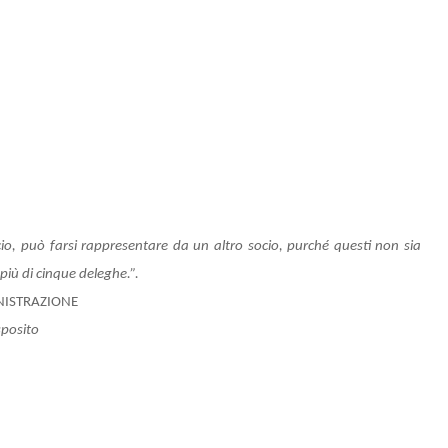
Misura 1.2.1
cio, può farsi rappresentare da un altro socio, purché questi non sia
più di cinque deleghe.”.
INISTRAZIONE
sposito