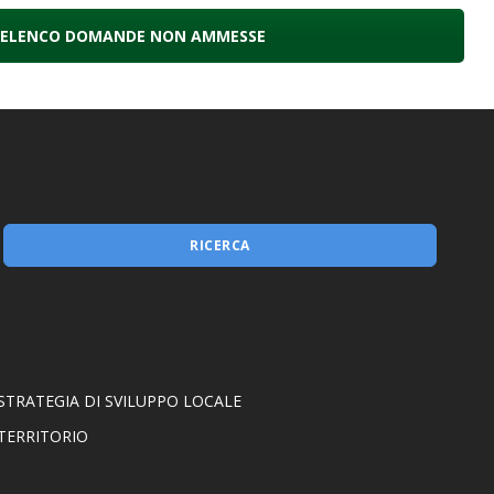
Misura 1.2.1
ELENCO DOMANDE NON AMMESSE
RICERCA
STRATEGIA DI SVILUPPO LOCALE
TERRITORIO