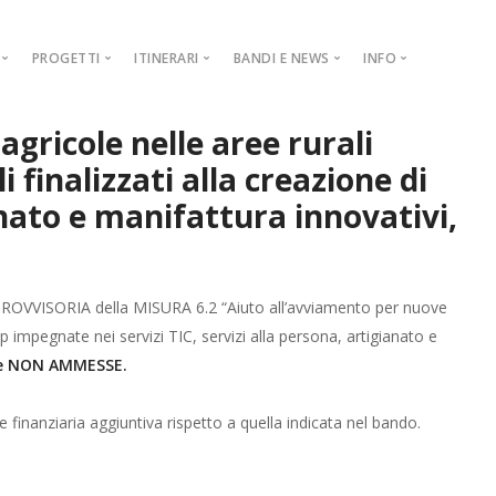
PROGETTI
ITINERARI
BANDI E NEWS
INFO
1.2.1.
COOPERAZIONE
NEWS
GALLERY
AMBIENTALE
gricole nelle aree rurali
Progetto di
iliera Carne
AMMINISTRAZIONE TRASPARENTE
BANDI E AVVISI
CONTATTI
ARCHEOLOGICO
finalizzati alla creazione di
liera Latte e Derivati
PIAR
ARTISTICO-RELIGIOSO
anato e manifattura innovativi,
liera Erbe Aromatiche e Piccoli Frutti
DISTRETTO RURALE
STORICO
liera Castanicola
INCENTIVAZIONE ATTIVITÀ TURISTICHE
PRODUZIONI IDENTITARIE
MISURA 1.2.1
iera Olivicola
AZIENDE AGRITURISTICHE
 PROVVISORIA della MISURA 6.2 “Aiuto all’avviamento per nuove
Misura 1.2.1
Misura 1.2.1.
tup impegnate nei servizi TIC, servizi alla persona, artigianato e
MISURA 1.2.
Misura 1.2.1
e NON AMMESSE.
MISURA 1.2.
Misura 1.2.1
MISURA 1.2.
Misura 1.2.1
finanziaria aggiuntiva rispetto a quella indicata nel bando.
MISURA 1.2.
Misura 1.2.1
MISURA 1.2.
Misura 1.2.1