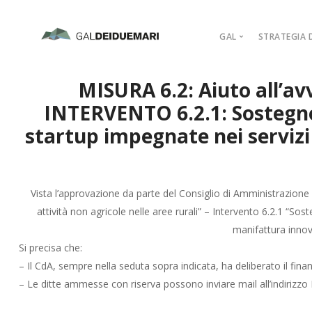
GAL
STRATEGIA D
MISSION
MISURA 6.2: Aiuto all’av
MARCHIO D’AR
INTERVENTO 6.2.1: Sostegno a
PIANO DI AZIO
startup impegnate nei servizi 
ORGANIGRAM
COMPAGINE SO
REGOLAMENTI
Vista l’approvazione da parte del Consiglio di Amministrazio
ADERISCI
attività non agricole nelle aree rurali” – Intervento 6.2.1 “Sost
manifattura innov
Si precisa che:
– Il CdA, sempre nella seduta sopra indicata, ha deliberato il fin
– Le ditte ammesse con riserva possono inviare mail all’indirizzo