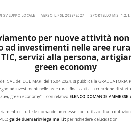
I SVILUPPO LOCALE
VERSO IL PSL 2023/2027
SPORTELLO MIS. 1.2.1.
SPORTELLO MIS. 
viamento per nuove attività non a
EA
MISURA 1.2.1. – F
d investimenti nelle aree rurali 
NE LOCALE
MISURA 1.2.1. – Fi
TIC, servizi alla persona, artigi
MA
MISURA 1.2.1. – Fi
green economy
CIALE
Misura 1.2.1. – Fi
Misura 1.2.1. – Fil
ne del GAL dei DUE MARI del 16.04.2024, si pubblica la GRADUATORIA
egno ad investimenti nelle aree rurali finalizzati alla creazione di star
ativi, green economy” – con relativo
ELENCO DOMANDE AMMESSE 
anziamento di tutte le domande ammesse con l’utilizzo di una dotazione 
 PEC:
galdeiduemari@legalmail.it
per richiedere delucidazioni.