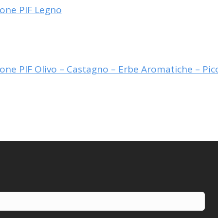
ione PIF Legno
ne PIF Olivo – Castagno – Erbe Aromatiche – Picco