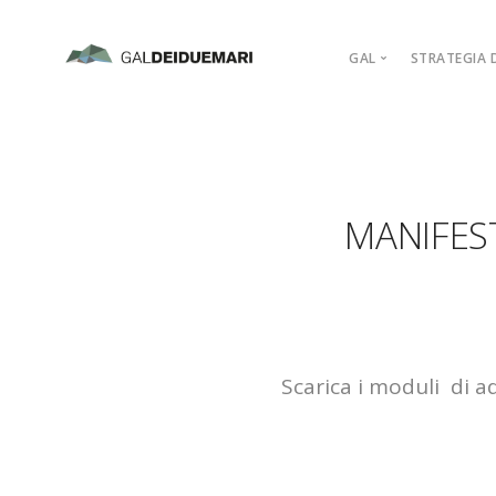
GAL
STRATEGIA D
MISSION
MARCHIO D’AR
PIANO DI AZIO
MANIFES
ORGANIGRAM
COMPAGINE SO
REGOLAMENTI
ADERISCI
Scarica i moduli di ad