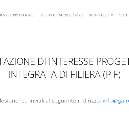
I SVILUPPO LOCALE
VERSO IL PSL 2023/2027
SPORTELLO MIS. 1.2.1.
SPORTELLO MIS. 
EA
MISURA 1.2.1. – F
NE LOCALE
MISURA 1.2.1. – Fi
TAZIONE DI INTERESSE PROGE
MA
MISURA 1.2.1. – Fi
CIALE
Misura 1.2.1. – Fi
INTEGRATA DI FILIERA (PIF)
Misura 1.2.1. – Fil
esione, ed inviali al seguente indirizzo:
info@galr