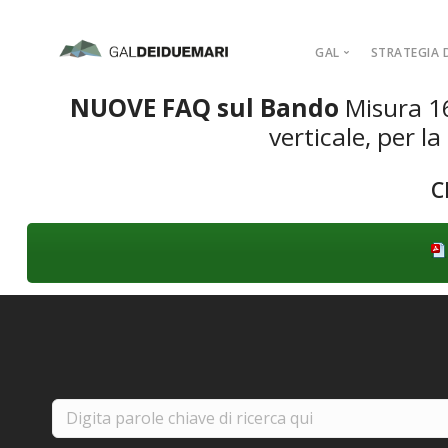
GAL
STRATEGIA D
NUOVE FAQ sul Bando
Misura 16
MISSION
verticale, per la
MARCHIO D’AR
PIANO DI AZIO
C
ORGANIGRAM
COMPAGINE SO
REGOLAMENTI
ADERISCI