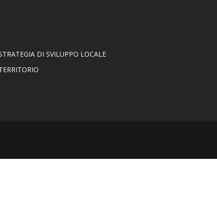
Misura 1.2.1
STRATEGIA DI SVILUPPO LOCALE
TERRITORIO