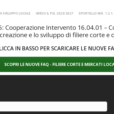
I SVILUPPO LOCALE
VERSO IL PSL 2023/2027
SPORTELLO MIS. 1.2.1.
: Cooperazione Intervento 16.04.01 – Coo
SPORTELLO MIS. 
 creazione e lo sviluppo di filiere corte e 
EA
MISURA 1.2.1. – F
NE LOCALE
MISURA 1.2.1. – Fi
LICCA IN BASSO PER SCARICARE LE NUOVE F
MA
MISURA 1.2.1. – Fi
CIALE
Misura 1.2.1. – Fi
SCOPRI LE NUOVE FAQ - FILIERE CORTE E MERCATI LOCA
Misura 1.2.1. – Fil