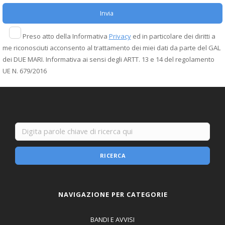
Preso atto della Informativa
Privacy
ed in particolare dei diritti a
me riconosciuti acconsento al trattamento dei miei dati da parte del GAL
dei DUE MARI. Informativa ai sensi degli ARTT. 13 e 14 del regolamento
UE N. 679/2016
RICERCA
NAVIGAZIONE PER CATEGORIE
BANDI E AVVISI