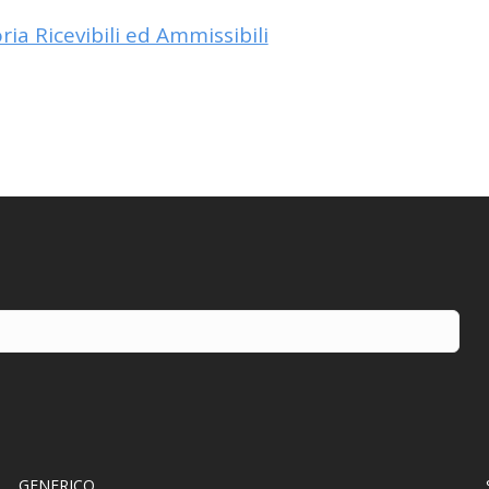
ia Ricevibili ed Ammissibili
GENERICO