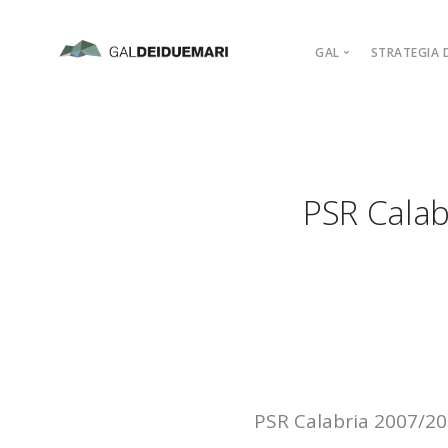
GAL
STRATEGIA D
MISSION
MARCHIO D’AR
PIANO DI AZIO
PSR Calab
ORGANIGRAM
COMPAGINE SO
REGOLAMENTI
ADERISCI
PSR Calabria 2007/20