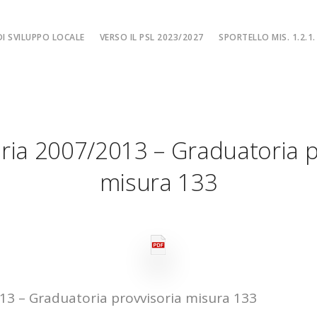
I SVILUPPO LOCALE
VERSO IL PSL 2023/2027
SPORTELLO MIS. 1.2.1.
SPORTELLO MIS. 
EA
MISURA 1.2.1. – F
NE LOCALE
MISURA 1.2.1. – Fi
ria 2007/2013 – Graduatoria p
MA
MISURA 1.2.1. – Fi
CIALE
Misura 1.2.1. – Fi
misura 133
Misura 1.2.1. – Fil
13 – Graduatoria provvisoria misura 133