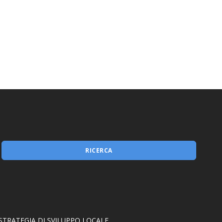
Misura 1.2.1
RICERCA
STRATEGIA DI SVILUPPO LOCALE