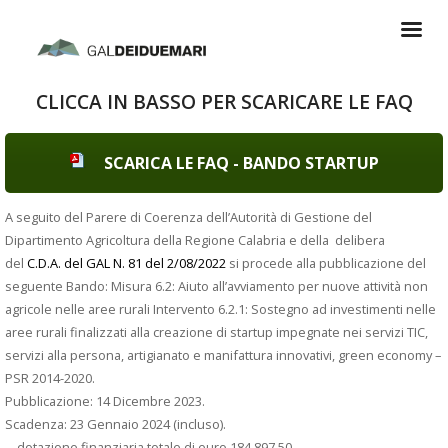
CLICCA IN BASSO PER SCARICARE LE FAQ
SCARICA LE FAQ - BANDO STARTUP
A seguito del Parere di Coerenza dell’Autorità di Gestione del
Dipartimento Agricoltura della Regione Calabria e della delibera
d
el
C.D.A. del GAL N. 81 del 2/08/2022
s
i procede alla pubblicazione del
seguente Bando: Misura 6.2: Aiuto all’avviamento per nuove attività non
agricole nelle aree rurali Intervento 6.2.1: Sostegno ad investimenti nelle
aree rurali finalizzati alla creazione di startup impegnate nei servizi TIC,
servizi alla persona, artigianato e manifattura innovativi, green economy –
PSR 2014-2020.
Pubblicazione: 14 Dicembre 2023.
Scadenza: 23 Gennaio 2024 (incluso).
– dotazione finanziaria totale di euro 184.897,50.