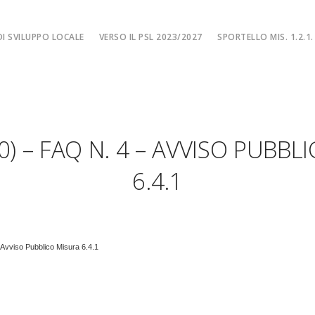
I SVILUPPO LOCALE
VERSO IL PSL 2023/2027
SPORTELLO MIS. 1.2.1.
SPORTELLO MIS. 
EA
MISURA 1.2.1. – F
NE LOCALE
MISURA 1.2.1. – Fi
20) – FAQ N. 4 – AVVISO PUBBL
MA
MISURA 1.2.1. – Fi
CIALE
Misura 1.2.1. – Fi
6.4.1
Misura 1.2.1. – Fil
l’ Avviso Pubblico Misura 6.4.1