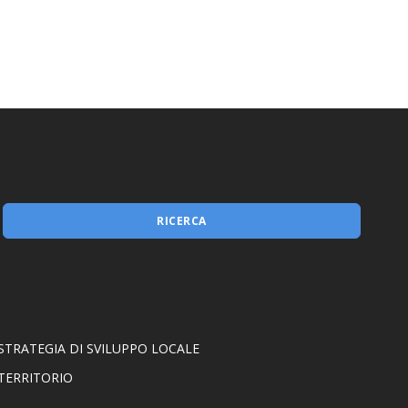
Misura 1.2.1
RICERCA
STRATEGIA DI SVILUPPO LOCALE
TERRITORIO