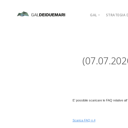
GAL
STRATEGIA D
MISSION
MARCHIO D’AR
PIANO DI AZIO
(07.07.20
ORGANIGRAM
COMPAGINE SO
REGOLAMENTI
ADERISCI
E’ possibile scaricare le FAQ relative al
Scarica FAQ n.4