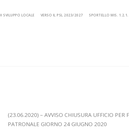
I SVILUPPO LOCALE
VERSO IL PSL 2023/2027
SPORTELLO MIS. 1.2.1.
SPORTELLO MIS. 
EA
MISURA 1.2.1. – F
NE LOCALE
MISURA 1.2.1. – Fi
MA
MISURA 1.2.1. – Fi
CIALE
Misura 1.2.1. – Fi
Misura 1.2.1. – Fil
(23.06.2020) – AVVISO CHIUSURA UFFICIO PER 
PATRONALE GIORNO 24 GIUGNO 2020