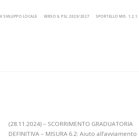
I SVILUPPO LOCALE
VERSO IL PSL 2023/2027
SPORTELLO MIS. 1.2.1.
SPORTELLO MIS. 
EA
MISURA 1.2.1. – F
NE LOCALE
MISURA 1.2.1. – Fi
MA
MISURA 1.2.1. – Fi
CIALE
Misura 1.2.1. – Fi
Misura 1.2.1. – Fil
(28.11.2024) – SCORRIMENTO GRADUATORIA
DEFINITIVA – MISURA 6.2: Aiuto all’avviamento