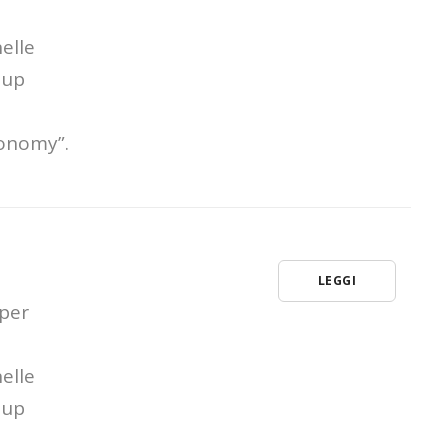
Misura 1.2.1
elle
tup
conomy”.
LEGGI
 per
elle
tup