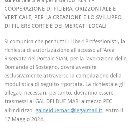
sul Portale SIAN per il Bando
16.4.1 –
COOPERAZIONE DI FILIERA, ORIZZONTALE E
VERTICALE, PER LA CREAZIONE E LO SVILUPPO
DI FILIERE CORTE E DEI MERCATI LOCALI
Si comunica che per tutti i Liberi Professionisti, la
richiesta di autorizzazione all’accesso all’
A
rea
R
iservata del Portale SIAN, per la
lavorazione
delle
Domande di Sostegno, d
ovrà
avvenire
esclusivamente attraverso la compilazione della
modulistica di seguito riportata
. La
richiesta
e
gli
allegati necessari
, pertanto,
dovranno essere
trasmessi
al GAL DEI DUE MARI a mezzo PEC
all’indirizzo
galdeiduemari@legalmail.it
entro il
17 Maggio 2024.