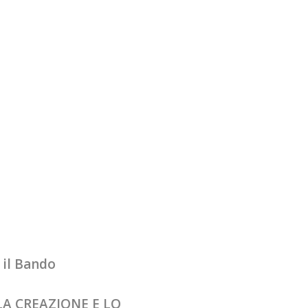
 il Bando
 LA CREAZIONE E LO