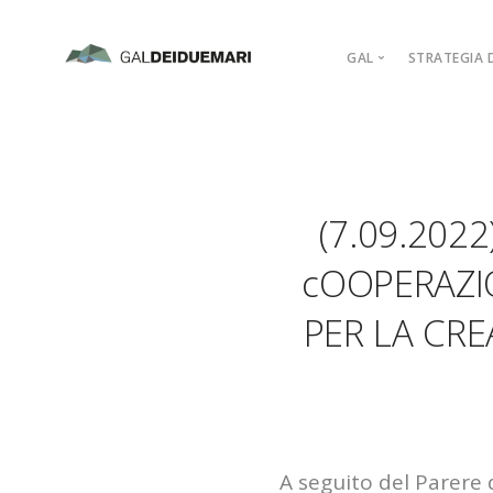
GAL
STRATEGIA D
MISSION
MARCHIO D’AR
PIANO DI AZIO
(7.09.2022
ORGANIGRAM
COMPAGINE SO
cOOPERAZIO
REGOLAMENTI
PER LA CRE
ADERISCI
A seguito del Parere 