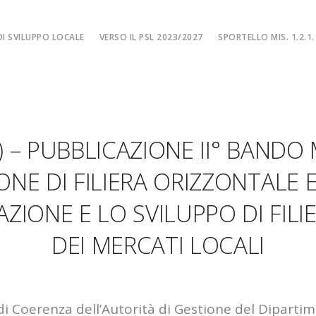
I SVILUPPO LOCALE
VERSO IL PSL 2023/2027
SPORTELLO MIS. 1.2.1.
SPORTELLO MIS. 
EA
MISURA 1.2.1. – F
NE LOCALE
MISURA 1.2.1. – Fi
) – PUBBLICAZIONE II° BANDO M
MA
MISURA 1.2.1. – Fi
CIALE
Misura 1.2.1. – Fi
NE DI FILIERA ORIZZONTALE E
Misura 1.2.1. – Fil
AZIONE E LO SVILUPPO DI FILI
DEI MERCATI LOCALI
di Coerenza dell’Autorità di Gestione del Diparti