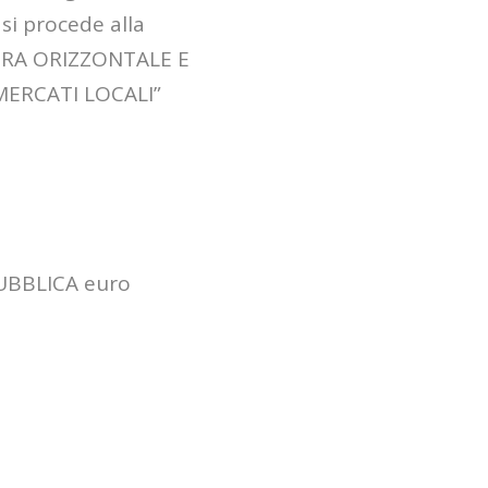
Misura 1.2.1
 si procede alla
IERA ORIZZONTALE E
MERCATI LOCALI”
PUBBLICA euro