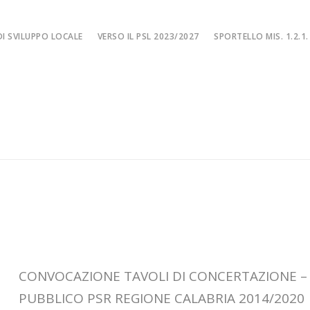
I SVILUPPO LOCALE
VERSO IL PSL 2023/2027
SPORTELLO MIS. 1.2.1.
SPORTELLO MIS. 
EA
MISURA 1.2.1. – F
NE LOCALE
MISURA 1.2.1. – Fi
MA
MISURA 1.2.1. – Fi
CIALE
Misura 1.2.1. – Fi
Misura 1.2.1. – Fil
CONVOCAZIONE TAVOLI DI CONCERTAZIONE –
PUBBLICO PSR REGIONE CALABRIA 2014/2020